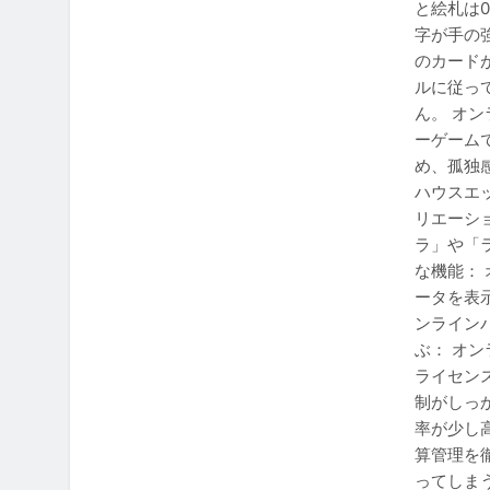
と絵札は
字が手の
のカード
ルに従っ
ん。 オ
ーゲーム
め、孤独
ハウスエッ
リエーシ
ラ」や「
な機能：
ータを表
ンライン
ぶ： オ
ライセン
制がしっ
率が少し
算管理を
ってしま