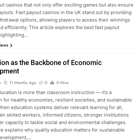
ut casinos that not only offer exciting games but also ensure
youts. Fast payout casinos in the UK stand out by providing
ithdrawal options, allowing players to access their winnings
d efficiently. This article explores the best fast payout
highlighting…
News
ion as the Backbone of Economic
opment
n
11 Months Ago
0
5 Mins
ducation is more than classroom instruction — it’s a
n for healthy economies, resilient societies, and sustainable
When education systems deliver relevant learning for all,
ain skilled workers, informed citizens, stronger institutions
er capacity to tackle social and environmental challenges.
cle explains why quality education matters for sustainable
 development,…