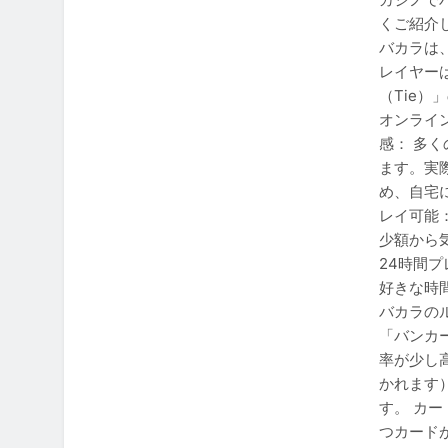
くご紹介
バカラは
レイヤーは
（Tie
オンライ
感： 多
ます。実
め、自宅
レイ可能
少額から
24時間
好きな時
バカラの
「バンカ
率が少し
かれます
す。 カ
つカード