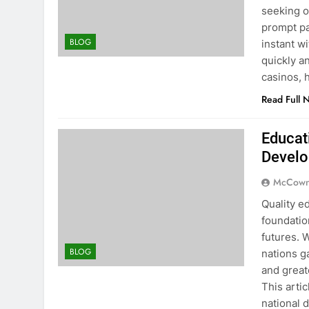
seeking o
prompt pa
BLOG
instant w
quickly an
casinos, 
Read Full 
Educat
Devel
McCow
Quality e
foundatio
futures. 
BLOG
nations g
and great
This arti
national