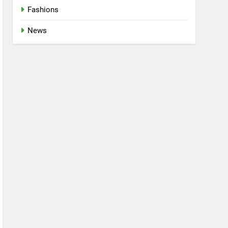
Fashions
News