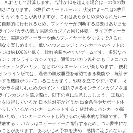
0、Aは1として計算します。合計が10を超える場合は一の位の数
強さになります。 3枚目のカードルール： 状況によっては3枚目
が引かれることがありますが、これはあらかじめ決められたルー
て自動的に行われるため、プレイヤーが判断する必要はありませ
ンラインバカラの魅力 実際のカジノと同じ体験： ライブディーラ
では、実際のディーラーや他のプレイヤーとやり取りできるた
感なく楽しめます。 低いハウスエッジ： バンカーへのベットの
ジは約1.06%と低く、比較的勝ちやすいゲームです。 多彩なバ
ョン： オンラインカジノでは、通常のバカラ以外にも「ミニバカ
ライティングバカラ」などのバリエーションが楽しめます。 便利
 オンライン版では、過去の勝敗履歴を確認できる機能や、統計デ
示する機能がついていることが多く、戦略を立てやすいです。 オ
バカラを楽しむためのポイント 信頼できるオンラインカジノを選
ンラインカジノを選ぶ際は、以下の点に注意しましょう。 正規の
スを取得しているか 日本語対応かどうか 出金条件やサポート体
かりしているか バンカーにベットする： 統計的にバンカーの勝
高いため、バンカーにベットし続けるのが基本的な戦略です。 予
徹底する： バカラはスピーディーに進行するため、つい夢中にな
うことがあります。あらかじめ予算を決め、感情に流されないよ