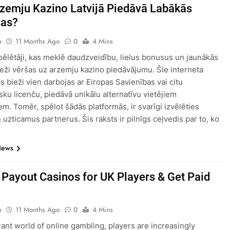
rzemju Kazino Latvijā Piedāvā Labākās
sas?
n
11 Months Ago
0
4 Mins
spēlētāji, kas meklē daudzveidību, lielus bonusus un jaunākās
ieži vēršas uz arzemju kazino piedāvājumu. Šie interneta
s bieži vien darbojas ar Eiropas Savienības vai citu
isku licenču, piedāvā unikālu alternatīvu vietējiem
em. Tomēr, spēlot šādās platformās, ir svarīgi izvēlēties
 uzticamus partnerus. Šis raksts ir pilnīgs ceļvedis par to, ko
News
t Payout Casinos for UK Players & Get Paid
n
11 Months Ago
0
4 Mins
brant world of online gambling, players are increasingly