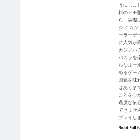
うにしま
料のデモ
ら、実際
ジノ カ
ーラーゲ
に人気が
カジノハ
バカラを
ルなルー
めるゲー
囲気を味
はあくま
ことを心
過度な依
できませ
プレイし
Read Full 