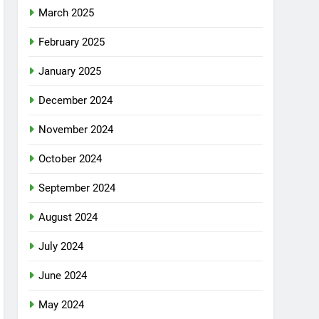
March 2025
February 2025
January 2025
December 2024
November 2024
October 2024
September 2024
August 2024
July 2024
June 2024
May 2024