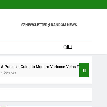
NEWSLETTER
RANDOM NEWS
s
uide to Modern Varicose Veins Treatment
모바일 소액결제
5 Days Ago