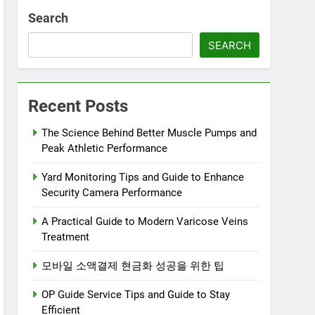
Search
SEARCH
Recent Posts
The Science Behind Better Muscle Pumps and
Peak Athletic Performance
Yard Monitoring Tips and Guide to Enhance
Security Camera Performance
A Practical Guide to Modern Varicose Veins
Treatment
모바일 소액결제 현금화 성공을 위한 팁
OP Guide Service Tips and Guide to Stay
Efficient